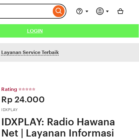
LOGIN
Layanan Service Terbaik
Rating ⭐⭐⭐⭐⭐
Price:
Rp 24.000
IDXPLAY
IDXPLAY: Radio Hawana
Net | Layanan Informasi