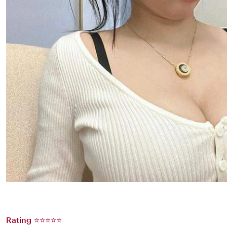
Rating ⭐⭐⭐⭐⭐