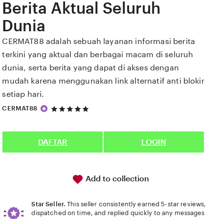
Berita Aktual Seluruh
Dunia
CERMAT88 adalah sebuah layanan informasi berita
terkini yang aktual dan berbagai macam di seluruh
dunia, serta berita yang dapat di akses dengan
mudah karena menggunakan link alternatif anti blokir
setiap hari.
5
CERMAT88
out
of
5
stars
DAFTAR
LOGIN
Add to collection
Star Seller.
This seller consistently earned 5-star reviews,
dispatched on time, and replied quickly to any messages