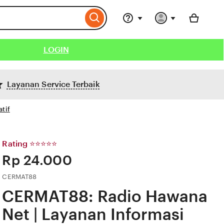
LOGIN
Layanan Service Terbaik
tif
Rating ⭐⭐⭐⭐⭐
Price:
Rp 24.000
CERMAT88
CERMAT88: Radio Hawana
Net | Layanan Informasi