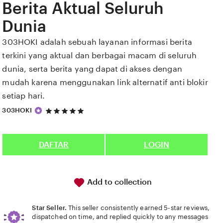
Berita Aktual Seluruh
Dunia
303HOKI adalah sebuah layanan informasi berita
terkini yang aktual dan berbagai macam di seluruh
dunia, serta berita yang dapat di akses dengan
mudah karena menggunakan link alternatif anti blokir
setiap hari.
5
303HOKI
out
of
5
stars
DAFTAR
LOGIN
Add to collection
Star Seller.
This seller consistently earned 5-star reviews,
dispatched on time, and replied quickly to any messages