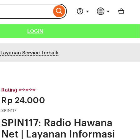
LOGIN
Layanan Service Terbaik
Rating ⭐⭐⭐⭐⭐
Price:
Rp 24.000
SPIN117
SPIN117: Radio Hawana
Net | Layanan Informasi