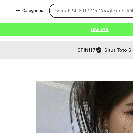
Skip
Search
to
Categories
for
Content
items
or
DAFTAR
shops
SPIN117
Situs Toto S