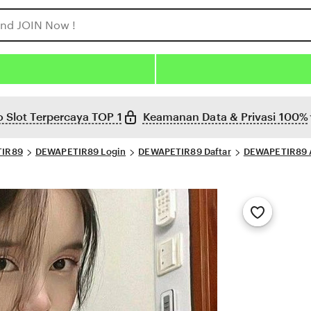
o Slot Terpercaya TOP 1
Keamanan Data & Privasi 100%
IR89
DEWAPETIR89 Login
DEWAPETIR89 Daftar
DEWAPETIR89 A