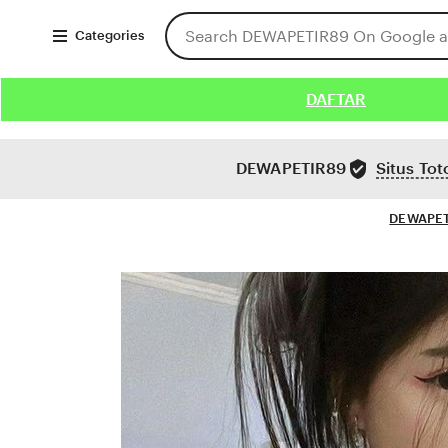
Skip
Search
to
Categories
for
Content
items
or
DAFTAR
shops
DEWAPETIR89
Situs Tot
DEWAPET